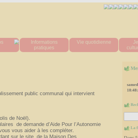
os
Informations
Vie quotidienne
J
pratiques
cultur
amuros
Passeports et cartes
Urgence & Santé
Multi acc
d'identité
ramuros
Administrations
Le
Démarches en ligne
Me
tes
Commerces de proximité
Stade
Formalités administratives
ratifs
Artisans
Inscrip
Conseillère numérique
rouvé
Transports
Cant
samedi
Etat civil / cimetière
muros
Tous les numéros
Cent
18:48
lissement public communal qui intervient
Action Sociale
d
"La P
VigiEau
Rec
Mé
Habitat
Les a
Eau & Assainissement
olis de Noël).
Affich
Urbanisme
laires de demande d’Aide Pour l’Autonomie
Affich
Mon territoire
La f
vous vous aider à les compléter.
Simulation ventes
ant sur le site de la Maison Des
Dans
5