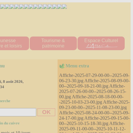
eunesse
Tourisme &
Espace Culturel
e et loisirs
patrimoine
ueil "Les Titous"
Patrimoine naturel
s écoles
patrimoine bâti
nu
Menu extra
 multisports
Hébergement
tions scolaire
Affiche-2025-07-29-00-00--2025-09-
ine Scolaire
06-23-30.jpg Affiche-2025-08-09-00-
, 8 août 2026,
00--2025-09-18-21-00.jpg Affiche-
re d'accueil
:34
e loisirs
2025-07-26-00-00--2025-08-26-15-
'tite Pomme"
00.jpg Affiche-2025-08-18-00-00-
herche
-2025-10-03-23-00.jpg Affiche-2025-
diathèque
09-23-00-00--2025-11-08-23-00.jpg
ssociations
Affiche-2025-08-24-00-00--2025-09-
es 2023-2024
24-17-00.jpg Affiche-2025-09-15-00-
es 2024-2025
00--2025-10-15-18-30.jpg Affiche-
in du cuivre
2025-09-11-00-00--2025-10-11-12-
 mois et 19 jours