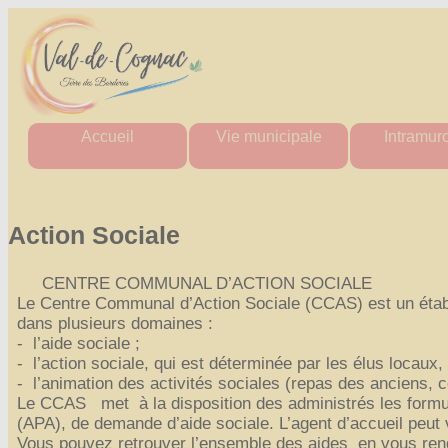
Accueil
Vie municipale
Intramur
Mairie
Horaires des mairies
Agenda Intr
Agglo
Charte commune nouvelle
Actualité Int
Département
Les élus
Les aler
Action Sociale
Région
Actes administratifs
Actes administ
Comptes rendus et
Perdu / T
CENTRE COMMUNAL D’ACTION SOCIALE
délibérations
Tout Intra
du conseil municipal
Le Centre Communal d’Action Sociale (CCAS) est un étab
Espace France Services
dans plusieurs domaines :
- l’aide sociale ;
Admin
- l’action sociale, qui est déterminée par les élus locaux,
- l’animation des activités sociales (repas des anciens, c
Le CCAS met à la disposition des administrés les formu
(APA), de demande d’aide sociale. L’agent d’accueil peut 
Vous pouvez retrouver l’ensemble des aides en vous rend