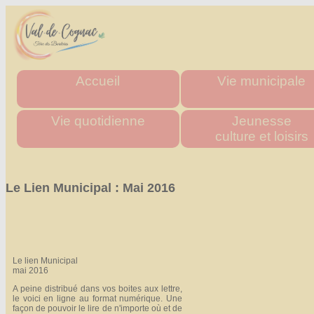
Accueil
Vie municipale
Mairie
Horaires des mairies
Vie quotidienne
Jeunesse
Agglo
Charte commune nouve
culture et loisirs
Département
Les élus
Urgence & Santé
Multi accueil "Les Tito
Région
Actes administratifs
Administrations
Les écoles
Le Lien Municipal : Mai 2016
Comptes rendus et délibér
Commerces de proximité
Stade multisports
du conseil municipal
Artisans
Inscriptions scolaire
Espace France Servic
Transports
Cantine Scolaire
Admin
Tous les numéros
Centre d'accueil
de loisirs
Le lien Municipal
mai 2016
"La P'tite Pomme"
A peine distribué dans vos boites aux lettre,
Médiathèque
le voici en ligne au format numérique. Une
façon de pouvoir le lire de n'importe où et de
Les associations