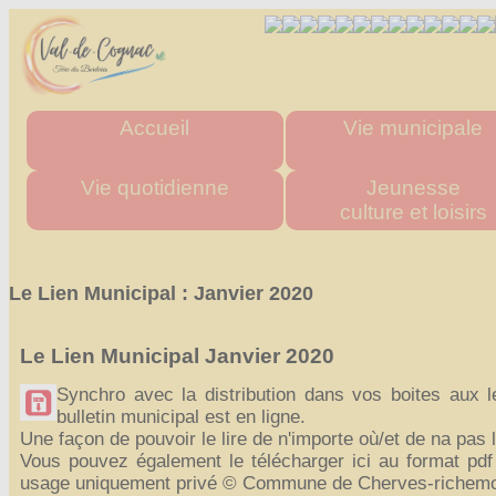
Accueil
Vie municipale
Mairie
Horaires des mairies
Vie quotidienne
Jeunesse
culture et loisirs
Agglo
Charte commune nouve
Département
Les élus
Urgence & Santé
Multi accueil "Les Tito
Région
Actes administratifs
Administrations
Les écoles
Le Lien Municipal : Janvier 2020
Comptes rendus et délibér
Commerces de proximité
Stade multisports
du conseil municipal
Artisans
Inscriptions scolaire
Espace France Servic
Le Lien Municipal Janvier 2020
Transports
Cantine Scolaire
Admin
Tous les numéros
Centre d'accueil
Synchro avec la distribution dans vos boites aux le
de loisirs
bulletin municipal est en ligne.
"La P'tite Pomme"
Une façon de pouvoir le lire de n'importe où/et de na pas l
Médiathèque
Vous pouvez également le télécharger ici au format pdf 
usage uniquement privé © Commune de Cherves-richem
Les associations