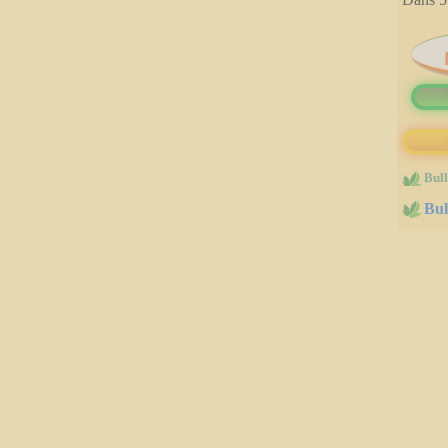
immobilères.gouv
Bull
Bul