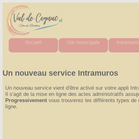
Accueil
Vie municipale
Intramuro
Mairie
Horaires des mairies
Agenda Intr
Agglo
Charte commune nouvelle
Actualité Int
Département
Les élus
Les aler
Un nouveau service Intramuros
Région
Actes administratifs
Actes administ
Comptes rendus et
Perdu / T
Un nouveau service vient d'être activé sur votre appli In
délibérations
Tout Intra
du conseil municipal
Il s'agit de la mise en ligne des actes administratifs assuje
Espace France Services
Progressivement
vous trouverez les différents types de
ligne.
Admin