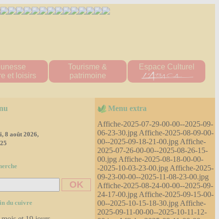
eunesse
Tourisme &
Espace Culturel
e et loisirs
patrimoine
ueil "Les Titous"
Patrimoine naturel
s écoles
patrimoine bâti
nu
Menu extra
 multisports
Hébergement
tions scolaire
Affiche-2025-07-29-00-00--2025-09-
ine Scolaire
06-23-30.jpg Affiche-2025-08-09-00-
, 8 août 2026,
00--2025-09-18-21-00.jpg Affiche-
re d'accueil
:25
e loisirs
2025-07-26-00-00--2025-08-26-15-
'tite Pomme"
00.jpg Affiche-2025-08-18-00-00-
herche
-2025-10-03-23-00.jpg Affiche-2025-
diathèque
09-23-00-00--2025-11-08-23-00.jpg
ssociations
Affiche-2025-08-24-00-00--2025-09-
es 2023-2024
24-17-00.jpg Affiche-2025-09-15-00-
es 2024-2025
00--2025-10-15-18-30.jpg Affiche-
in du cuivre
2025-09-11-00-00--2025-10-11-12-
 mois et 19 jours