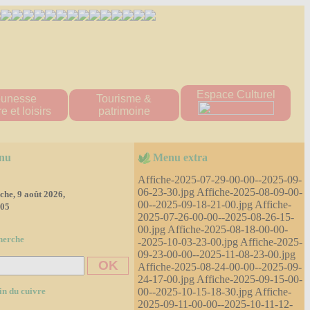
Espace Culturel
eunesse
Tourisme &
e et loisirs
patrimoine
ueil "Les Titous"
Patrimoine naturel
s écoles
patrimoine bâti
nu
Menu extra
 multisports
Hébergement
tions scolaire
Affiche-2025-07-29-00-00--2025-09-
ine Scolaire
06-23-30.jpg Affiche-2025-08-09-00-
he, 9 août 2026,
00--2025-09-18-21-00.jpg Affiche-
re d'accueil
:05
e loisirs
2025-07-26-00-00--2025-08-26-15-
'tite Pomme"
00.jpg Affiche-2025-08-18-00-00-
herche
-2025-10-03-23-00.jpg Affiche-2025-
diathèque
09-23-00-00--2025-11-08-23-00.jpg
ssociations
Affiche-2025-08-24-00-00--2025-09-
es 2023-2024
24-17-00.jpg Affiche-2025-09-15-00-
es 2024-2025
00--2025-10-15-18-30.jpg Affiche-
in du cuivre
2025-09-11-00-00--2025-10-11-12-