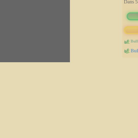
Dans
5
immobilères.gouv
Bull
Bul