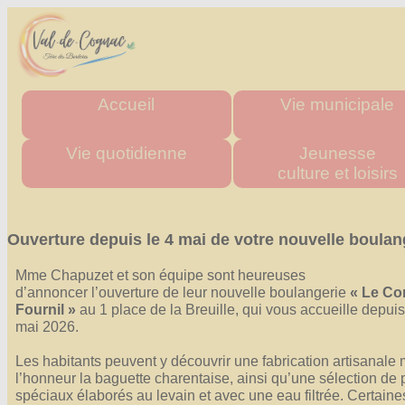
Accueil
Vie municipale
Mairie
Horaires des mairies
Vie quotidienne
Jeunesse
culture et loisirs
Agglo
Charte commune nouve
Département
Les élus
Urgence & Santé
Multi accueil "Les Tito
Région
Actes administratifs
Administrations
Les écoles
Ouverture depuis le 4 mai de votre nouvelle boulan
Comptes rendus et délibér
Commerces de proximité
Stade multisports
du conseil municipal
Artisans
Inscriptions scolaire
Mme Chapuzet et son équipe sont heureuses
Espace France Servic
d’annoncer l’ouverture de leur nouvelle boulangerie
« Le Co
Transports
Cantine Scolaire
Fournil »
au 1 place de la Breuille, qui vous accueille depuis
Admin
Tous les numéros
Centre d'accueil
mai 2026.
de loisirs
"La P'tite Pomme"
Les habitants peuvent y découvrir une fabrication artisanale 
Médiathèque
l’honneur la baguette charentaise, ainsi qu’une sélection de 
spéciaux élaborés au levain et avec une eau filtrée. Certaine
Les associations