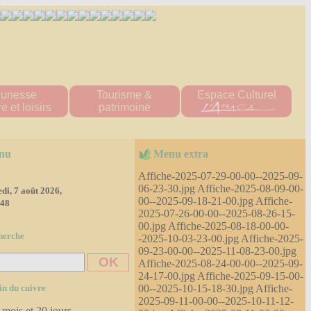
eunesse
Tourisme &
Espace Culturel
e et loisirs
patrimoine
ueil "Les Titous"
Patrimoine naturel
s écoles
patrimoine bâti
nu
Menu extra
 multisports
Hébergement
tions scolaire
Affiche-2025-07-29-00-00--2025-09-
ine Scolaire
06-23-30.jpg Affiche-2025-08-09-00-
di, 7 août 2026,
00--2025-09-18-21-00.jpg Affiche-
re d'accueil
:49
e loisirs
2025-07-26-00-00--2025-08-26-15-
'tite Pomme"
00.jpg Affiche-2025-08-18-00-00-
herche
-2025-10-03-23-00.jpg Affiche-2025-
diathèque
09-23-00-00--2025-11-08-23-00.jpg
ssociations
Affiche-2025-08-24-00-00--2025-09-
es 2023-2024
24-17-00.jpg Affiche-2025-09-15-00-
es 2024-2025
00--2025-10-15-18-30.jpg Affiche-
in du cuivre
2025-09-11-00-00--2025-10-11-12-
 mois et 20 jours