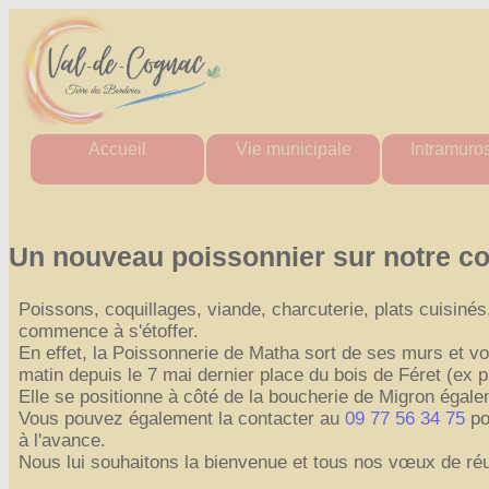
Accueil
Vie municipale
Intramuro
Mairie
Horaires des mairies
Agenda Intr
Agglo
Charte commune nouvelle
Actualité Int
Département
Les élus
Les aler
Un nouveau poissonnier sur notre 
Région
Actes administratifs
Actes administ
Comptes rendus et
Perdu / T
Poissons, coquillages, viande, charcuterie, plats cuisinés, 
délibérations
Tout Intra
du conseil municipal
commence à s'étoffer.
Espace France Services
En effet, la Poissonnerie de Matha sort de ses murs et v
matin depuis le 7 mai dernier place du bois de Féret (ex 
Admin
Elle se positionne à côté de la boucherie de Migron égale
Vous pouvez également la contacter au
09 77 56 34 75
po
à l'avance.
Nous lui souhaitons la bienvenue et tous nos vœux de réu