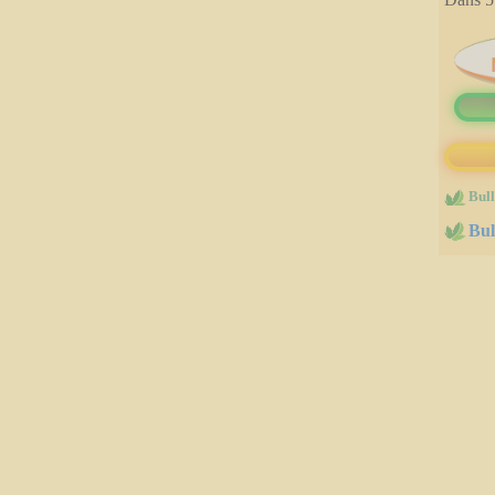
immobilères.gouv
Bull
Bul